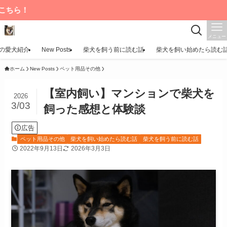
メニュー
の愛犬紹介
New Posts
柴犬を飼う前に読む話
柴犬を飼い始めたら読む
ホーム
New Posts
ペット用品その他
【室内飼い】マンションで柴犬を
2026
3/03
飼った感想と体験談
広告
ペット用品その他
柴犬を飼い始めたら読む話
柴犬を飼う前に読む話
2022年9月13日
2026年3月3日