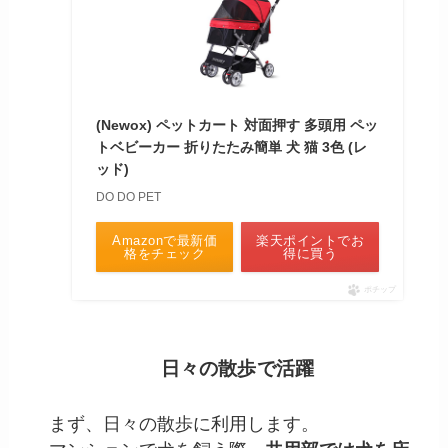
(Newox) ペットカート 対面押す 多頭用 ペッ
トベビーカー 折りたたみ簡単 犬 猫 3色 (レ
ッド)
DO DO PET
Amazonで最新価
楽天ポイントでお
格をチェック
得に買う
ポチップ
日々の散歩で活躍
まず、日々の散歩に利用します。