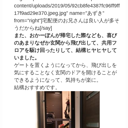
content/uploads/2019/05/92cb8fe4387fc96ff9ff
17f9ad29e370.jpeg.jpg” name=”あずき”
from=”right”]宅配便のお兄さんは良い人が多そ
うだからね[/say]
また、おかーぽんが帰宅した際なども、喜び
のあまりなぜか玄関から飛び出して、共用フ
ロアを駆け回ったりして、結構ヒヤヒヤして
いました。
ゲートを置くようになってから、飛び出しを
気にすることなく玄関のドアを開けることが
できるようになって、気持ちが楽に。
結構おすすめです。