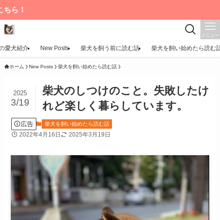
メニュー
の愛犬紹介
New Posts
柴犬を飼う前に読む話
柴犬を飼い始めたら読む
ホーム
New Posts
柴犬を飼い始めたら読む話
柴犬のしつけのこと。失敗したけ
2025
3/19
れど楽しく暮らしています。
広告
柴犬を飼い始めたら読む話
2022年4月16日
2025年3月19日